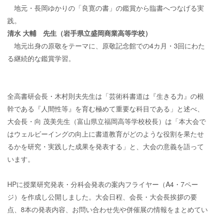
地元・長岡ゆかりの「良寛の書」の鑑賞から臨書へつなげる実
践。
清水 大輔 先生（岩手県立盛岡商業高等学校）
地元出身の原敬をテーマに、原敬記念館での4カ月・3回にわた
る継続的な鑑賞学習。
全高書研会長・木村則夫先生は「芸術科書道は『生きる力』の根
幹である『人間性等』を育む極めて重要な科目である」と述べ、
大会長・向 茂美先生（富山県立福岡高等学校校長）は「本大会で
はウェルビーイングの向上に書道教育がどのような役割を果たせ
るかを研究・実践した成果を発表する」と、大会の意義を語って
います。
HPに授業研究発表・分科会発表の案内フライヤー（A4・7ペー
ジ）を作成し公開しました。大会日程、会長・大会長挨拶の要
点、8本の発表内容、お問い合わせ先や併催展の情報をまとめてい