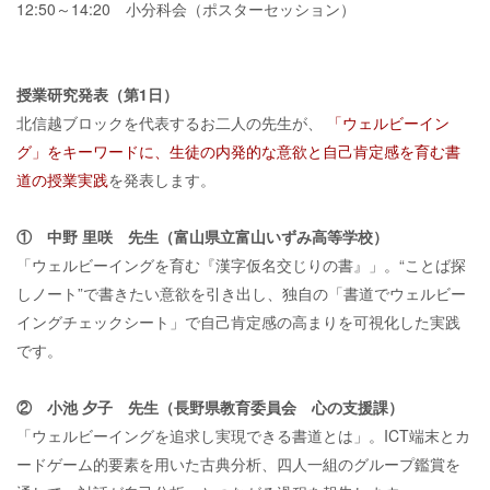
12:50～14:20 小分科会（ポスターセッション）
授業研究発表（第1日）
北信越ブロックを代表するお二人の先生が、
「ウェルビーイン
グ」をキーワードに、生徒の内発的な意欲と自己肯定感を育む書
道の授業実践
を発表します。
① 中野 里咲 先生（富山県立富山いずみ高等学校）
「ウェルビーイングを育む『漢字仮名交じりの書』」。“ことば探
しノート”で書きたい意欲を引き出し、独自の「書道でウェルビー
イングチェックシート」で自己肯定感の高まりを可視化した実践
です。
② 小池 夕子 先生（長野県教育委員会 心の支援課）
「ウェルビーイングを追求し実現できる書道とは」。ICT端末とカ
ードゲーム的要素を用いた古典分析、四人一組のグループ鑑賞を