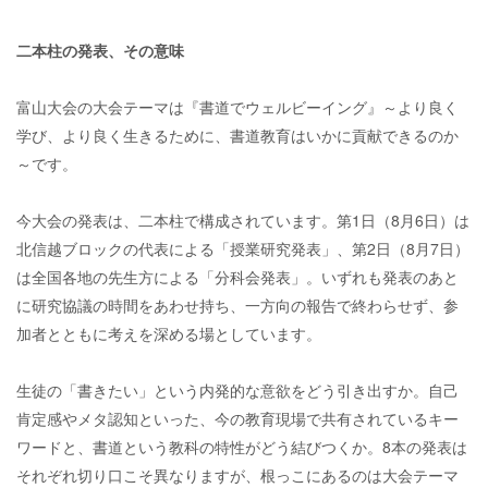
二本柱の発表、その意味
富山大会の大会テーマは『書道でウェルビーイング』～より良く
学び、より良く生きるために、書道教育はいかに貢献できるのか
～です。
今大会の発表は、二本柱で構成されています。第1日（8月6日）は
北信越ブロックの代表による「授業研究発表」、第2日（8月7日）
は全国各地の先生方による「分科会発表」。いずれも発表のあと
に研究協議の時間をあわせ持ち、一方向の報告で終わらせず、参
加者とともに考えを深める場としています。
生徒の「書きたい」という内発的な意欲をどう引き出すか。自己
肯定感やメタ認知といった、今の教育現場で共有されているキー
ワードと、書道という教科の特性がどう結びつくか。8本の発表は
それぞれ切り口こそ異なりますが、根っこにあるのは大会テーマ