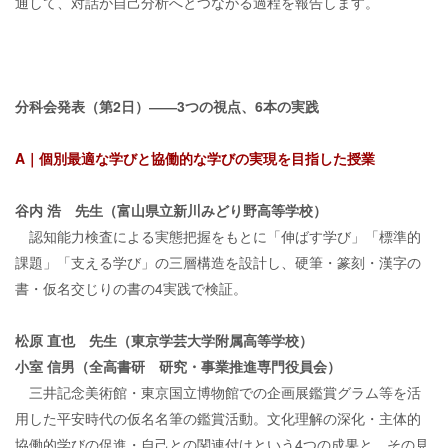
通して、対話が自己分析へとつながる過程を報告します。
分科会発表（第2日）――3つの視点、6本の実践
A｜個別最適な学びと協働的な学びの実現を目指した授業
谷内 浩 先生（富山県立新川みどり野高等学校）
認知能力検査による実態把握をもとに「伸ばす学び」「標準的
課題」「支える学び」の三層構造を設計し、硬筆・篆刻・漢字の
書・仮名交じりの書の4実践で検証。
松原 直也 先生（東京学芸大学附属高等学校）
小室 信男（全高書研 研究・事業推進専門役員会）
三井記念美術館・東京国立博物館での企画展鑑賞グラム等を活
用した平安時代の仮名名筆の鑑賞活動。文化理解の深化・主体的
協働的学びの促進・自己との関連付けという4つの成果と、その見